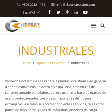
+506 2232-1171
info@ckconstruccion.com
Español
Inicio
INDUSTRIALES
Nuestra Compañía
Organigrama
Acerca CONSTRUCTORA KERZEMBERG
Inicio
Tipos de Proyectos
Industriales
Control de Proyectos
Servicios
Proyectos industriales se refiere a plantas industriales en general,
Tipos de Proyectos
Control de los Proyectos
a saber: estructuras de acero en alma llena, estructuras de
concreto armado o prefabricado, estructuras a base de marcos de
Contacto
La seguridad
Residenciales
acero confeccionados con piezas importadas de molinos
extranjeros, así como sus correspondientes servicios, tales como
Turísticos
patios de maniobras, casas de máquinas, andenes de carga,