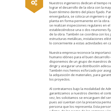
Nuestros ingenieros dedican el tiempo r
lograr el desarrollo de la obra con la may
buen término dentro del plazo fijado. Pa
envergadura, se coloca un ingeniero o g
planta en forma permanente en la obra.
se realizan inspecciones regulares en el
estableciéndose una o dos reuniones fijas
de la obra. También se coordina con los
estructuras metálicas, instalaciones eléc
lo concerniente a estas actividades en 
Nuestra empresa reconoce la importancia
humano idóneo para el buen desarrollo d
disponemos de un grupo de maestros de
dirigir y asegurar una distribución adecu
También nos hemos esforzado por asegu
la adquisición de materiales, para garant
los proyectos.
Al contratarnos bajo la modalidad de Adm
garantizamos a nuestros clientes el contr
vez, les solicitamos se encarguen del servi
pues así cuentan con la presencia perm
persona que los representa. Esta person