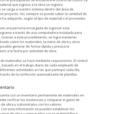
con el presupuesto se encuentra el control de costos. La
aterial que ingrese a la obra se registra
y se carga a nuestro sistema dentro del área de
 proyecto. Así, siempre se puede saber la cantidad de
 ha adquirido, según el tipo de material o el proveedor.
iste una persona encargada de ingresar esta
rograma a través de una computadora instalada para
io. Gracias a este procedimiento, se logra mantener
lizado sobre los materiales, la mano de obra y otros
 posible generar de forma rápida y precisa la
sto a la fecha por actividad de obra.
o de materiales se hace mediante requisiciones. El control
 basado en el trabajo diario de cada empleado de
iferentes actividades en las que participó cada día,
 través de la confección automatizada de planillas.
ventario
cuenta con un inventario permanente de materiales en
ite verificar las existencias y comparar el gasto de
 de obra y subcontratos con los valores
Con esta información se pueden establecer los
vance de obra y compararlos con la realidad física