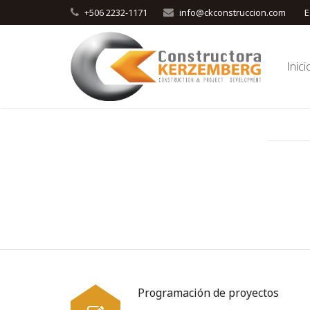
+506 2232-1171
info@ckconstruccion.com
E
Inici
Programación de proyectos