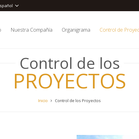
spañol
o
Nuestra Compañía
Organigrama
Control de Proye
Control de los
PROYECTOS
Inicio
Control de los Proyectos