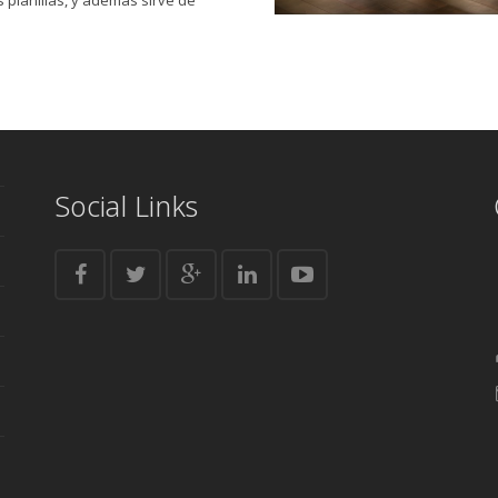
s planillas, y además sirve de
Social Links