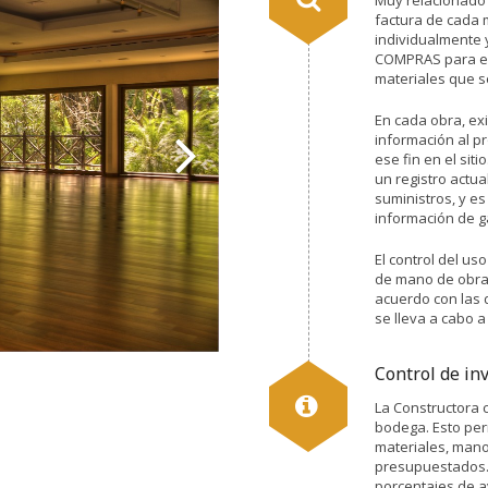
Muy relacionado 
factura de cada m
individualmente 
COMPRAS para ese
materiales que se
En cada obra, ex
información al p
ese fin en el sit
un registro actua
suministros, y es
información de ga
El control del us
de mano de obra,
acuerdo con las d
se lleva a cabo a
Control de in
La Constructora 
bodega. Esto perm
materiales, mano
presupuestados. 
porcentajes de a