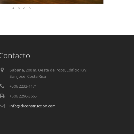
Contacto
Sabana, 200 m. Oeste de Pops, Edificio KW.
San José, Costa Rica
+506 2232-1171
+506 2296-3665
info@ckconstruccion.com