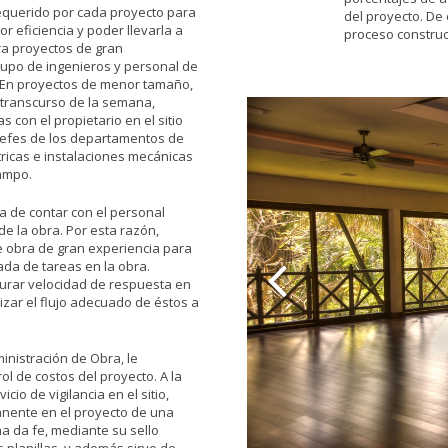
equerido por cada proyecto para
del proyecto. De
or eficiencia y poder llevarla a
proceso construc
ra proyectos de gran
rupo de ingenieros y personal de
 En proyectos de menor tamaño,
 transcurso de la semana,
 con el propietario en el sitio
 jefes de los departamentos de
tricas e instalaciones mecánicas
campo.
 de contar con el personal
e la obra. Por esta razón,
 obra de gran experiencia para
ada de tareas en la obra.
rar velocidad de respuesta en
izar el flujo adecuado de éstos a
inistración de Obra, le
ol de costos del proyecto. A la
cio de vigilancia en el sitio,
anente en el proyecto de una
a da fe, mediante su sello