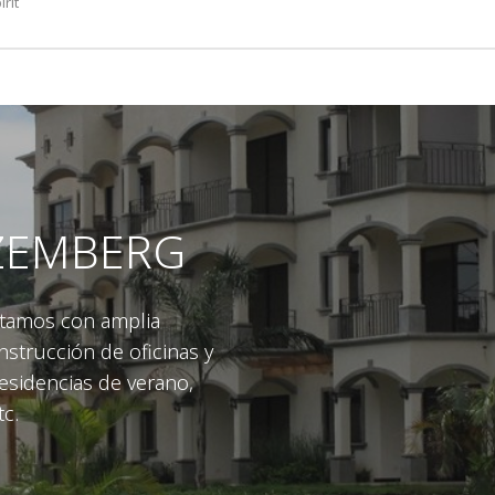
rit
RZEMBERG
ntamos con amplia
nstrucción de oficinas y
residencias de verano,
tc.