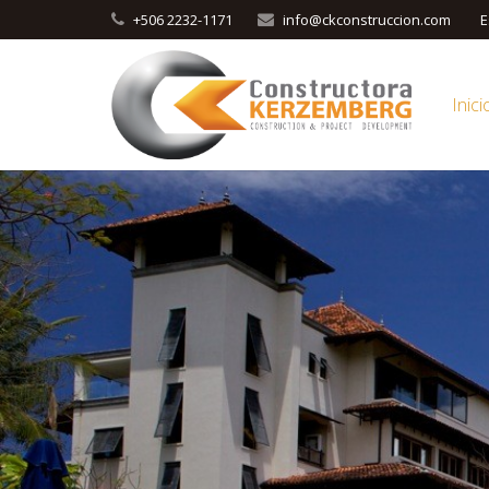
+506 2232-1171
info@ckconstruccion.com
E
Inici