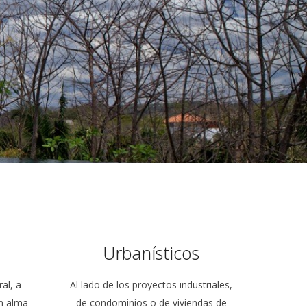
Urbanísticos
al, a
Al lado de los proyectos industriales,
en alma
de condominios o de viviendas de