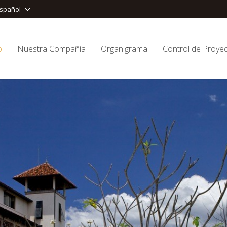
spañol
o
Nuestra Compañía
Organigrama
Control de Proye