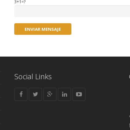
3+1=?
Social Links