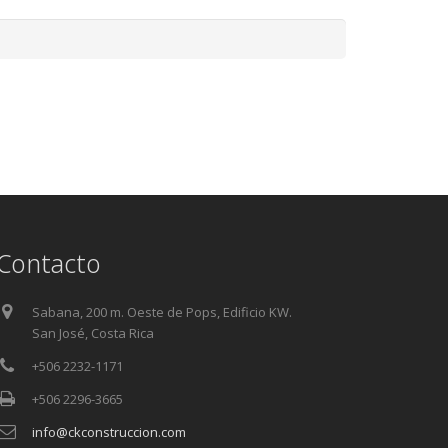
Contacto
Sabana, 200 m. Oeste de Pops, Edificio KW.
San José, Costa Rica
+506 2232-1171
+506 2296-3665
info@ckconstruccion.com